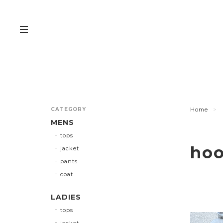
CATEGORY
Home
MENS
tops
ho
jacket
pants
coat
LADIES
tops
jacket