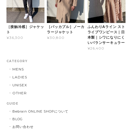
［接触冷感］ジャケッ
［パッカブル］ノーカ
ふんわりAライン スト
ト
ラージャケット
ライプワンピース｜日
本製｜シワになりにく
¥36,300
¥30,800
いバランサーキュラー
¥26,400
CATEGORY
MENS
LADIES
UNISEX
OTHER
GUIDE
Bebrain ONLINE SHOPについて
BLOG
お問い合わせ