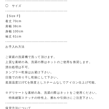
-------------------------------------------------
◯ サイズ
-------------------------------------------------
【Size F】
着丈 70cm
肩幅 38cm
身幅 100cm
袖丈 61cm
-------------------------------------------------
お手入れ方法
ご家庭の洗濯機で洗って頂けます。
上質な素材の為、洗濯の際はネットのご使用を推奨します。
漂白処理は不可。
タンブラー乾燥はお避け下さい。
日陰での吊り干し乾燥にして下さい。
底面温度110℃を限度としスチームなしでアイロン仕上げ可能。
※デリケートな素材の為、洗濯の際はネットをご使用ください。
特殊縫製ステッチの特性上、擦れや引掛けにご注意下さい。
-------------------------------------------------
保管方法について