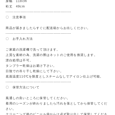
身幅 118cm
裄丈 49cm
-------------------------------------------------
〇 注意事項
商品が届きましたらすぐに配送箱からお出しください。
-------------------------------------------------
〇 お手入れ方法
ご家庭の洗濯機で洗って頂けます。
上質な素材の為、洗濯の際はネットのご使用を推奨します。
漂白処理は不可。
タンブラー乾燥はお避け下さい。
日陰での吊り干し乾燥にして下さい。
底面温度110℃を限度としスチームなしでアイロン仕上げ可能。
-------------------------------------------------
〇 保管方法について
風通しの良いところに保管してください。
着用のシーズンが終わりましたら汚れを落としてから保管してくだ
さい。
クリーニング後のビニール袋からは必ず取り出して保管してくださ