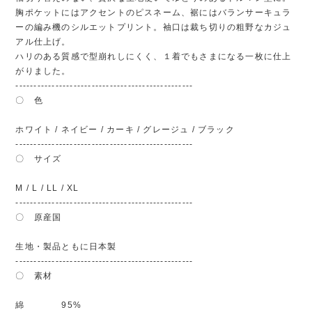
胸ポケットにはアクセントのピスネーム、裾にはバランサーキュラ
ーの編み機のシルエットプリント。袖口は裁ち切りの粗野なカジュ
アル仕上げ。
ハリのある質感で型崩れしにくく、１着でもさまになる一枚に仕上
がりました。
-------------------------------------------------
〇 色
ホワイト / ネイビー / カーキ / グレージュ / ブラック
-------------------------------------------------
〇 サイズ
M / L / LL / XL
-------------------------------------------------
〇 原産国
生地・製品ともに日本製
-------------------------------------------------
〇 素材
綿 95%