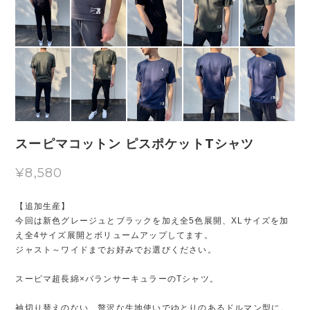
スーピマコットン ピスポケットTシャツ
¥8,580
【追加生産】
今回は新色グレージュとブラックを加え全5色展開、XLサイズを加
え全4サイズ展開とボリュームアップしてます。
ジャスト～ワイドまでお好みでお選びください。
スーピマ超長綿×バランサーキュラーのTシャツ。
袖切り替えのない、贅沢な生地使いでゆとりのあるドルマン型に。