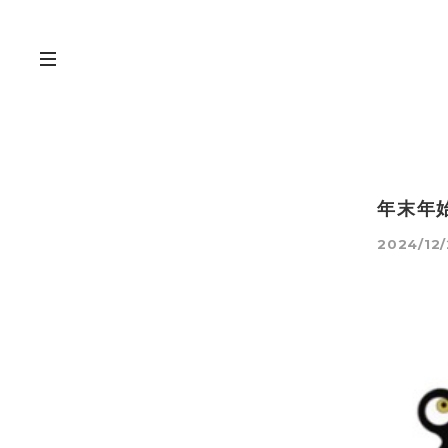
年末年
2024/12/